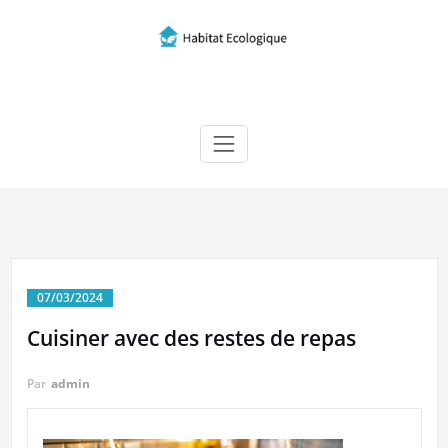
Skip
to
content
Habitat écologique
07/03/2024
Cuisiner avec des restes de repas
Par
admin