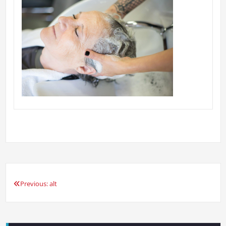
Previous:
alt
Navigation
de