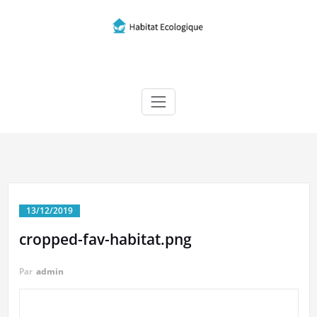
Skip
to
content
Habitat écologique
13/12/2019
cropped-fav-habitat.png
Par
admin